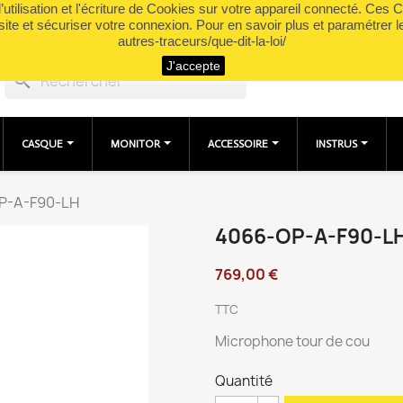
utilisation et l'écriture de Cookies sur votre appareil connecté. Ces Co
site et sécuriser votre connexion. Pour en savoir plus et paramétrer l
autres-traceurs/que-dit-la-loi/
J'accepte
search
CASQUE
MONITOR
ACCESSOIRE
INSTRUS
P-A-F90-LH
4066-OP-A-F90-L
769,00 €
TTC
Microphone tour de cou
Quantité