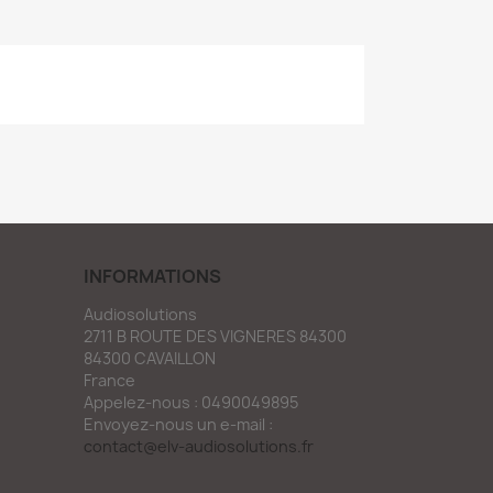
INFORMATIONS
Audiosolutions
2711 B ROUTE DES VIGNERES 84300
84300 CAVAILLON
France
Appelez-nous :
0490049895
Envoyez-nous un e-mail :
contact@elv-audiosolutions.fr