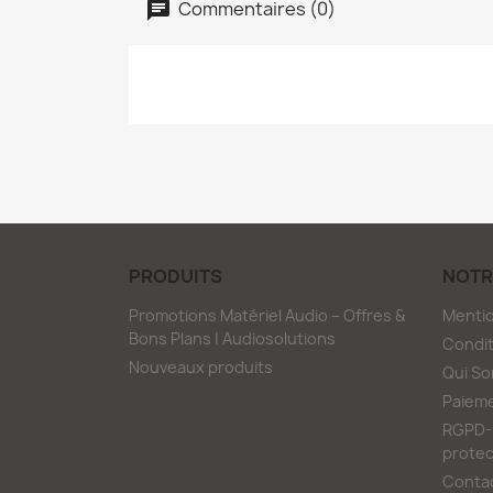
Commentaires (0)
PRODUITS
NOTR
Promotions Matériel Audio – Offres &
Mentio
Bons Plans | Audiosolutions
Condit
Nouveaux produits
Qui S
Paieme
RGPD-L
protec
Conta