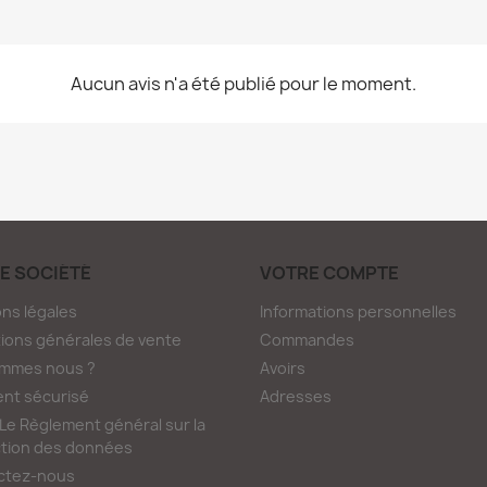
Aucun avis n'a été publié pour le moment.
E SOCIÉTÉ
VOTRE COMPTE
ns légales
Informations personnelles
ions générales de vente
Commandes
ommes nous ?
Avoirs
nt sécurisé
Adresses
e Règlement général sur la
tion des données
ctez-nous