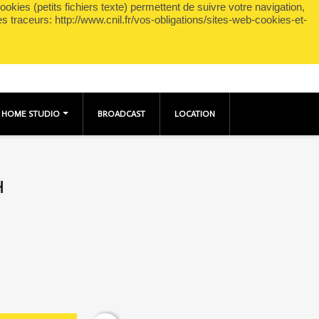
okies (petits fichiers texte) permettent de suivre votre navigation,
shopping_cart

Panier
(0)
Connexion
es traceurs: http://www.cnil.fr/vos-obligations/sites-web-cookies-et-
HOME STUDIO
BROADCAST
LOCATION
H