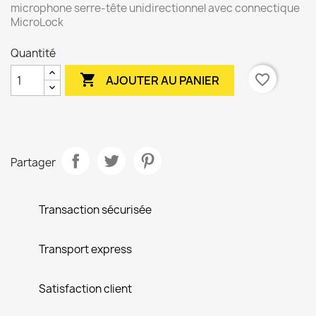
microphone serre-tête unidirectionnel avec connectique
MicroLock
Quantité

favorite_border
AJOUTER AU PANIER
Partager
Transaction sécurisée
Transport express
Satisfaction client