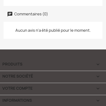
Commentaires (0)
Aucun avis n'a été publié pour le moment.
PRODUITS

NOTRE SOCIÉTÉ

VOTRE COMPTE

INFORMATIONS
keyboard_arrow_down