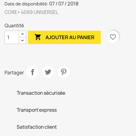
07 / 07 / 2018
Date de disponibilité:
CORE+ 4099 UNIVERSEL
Quantité

favorite_border
AJOUTER AU PANIER
Partager
Transaction sécurisée
Transport express
Satisfaction client