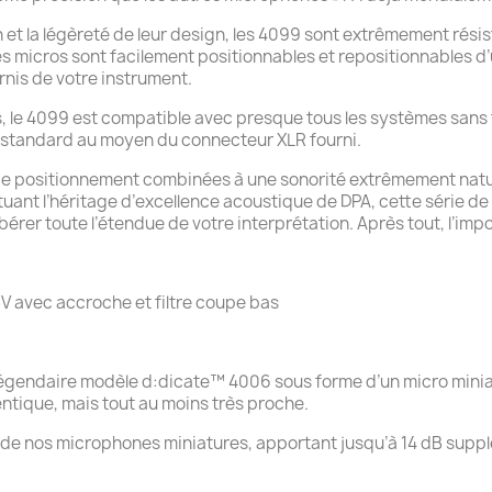
on et la légèreté de leur design, les 4099 sont extrêmement résis
es micros sont facilement positionnables et repositionnables d
rnis de votre instrument.
le 4099 est compatible avec presque tous les systèmes sans fi
V standard au moyen du connecteur XLR fourni.
 de positionnement combinées à une sonorité extrêmement natur
tuant l’héritage d’excellence acoustique de DPA, cette série d
érer toute l’étendue de votre interprétation. Après tout, l’impor
avec accroche et filtre coupe bas
légendaire modèle d:dicate™ 4006 sous forme d’un micro minia
ntique, mais tout au moins très proche.
 nos microphones miniatures, apportant jusqu’à 14 dB supplé