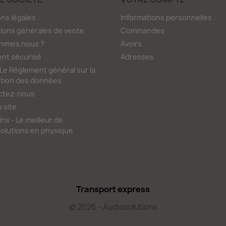
ns légales
Informations personnelles
ions générales de vente
Commandes
ommes nous ?
Avoirs
nt sécurisé
Adresses
e Règlement général sur la
tion des données
ctez-nous
u site
ns - Le meilleur de
olutions en physique
Transport express
© 2026 - Audiosolutions