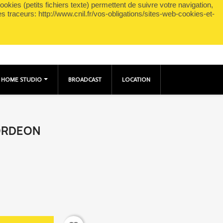
okies (petits fichiers texte) permettent de suivre votre navigation,
shopping_cart

Panier
(0)
Connexion
es traceurs: http://www.cnil.fr/vos-obligations/sites-web-cookies-et-
HOME STUDIO
BROADCAST
LOCATION
ORDEON