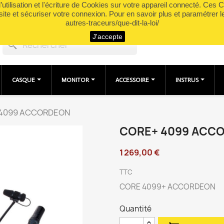
utilisation et l'écriture de Cookies sur votre appareil connecté. Ces Co
site et sécuriser votre connexion. Pour en savoir plus et paramétrer l
autres-traceurs/que-dit-la-loi/
J'accepte
search
CASQUE
MONITOR
ACCESSOIRE
INSTRUS
4099 ACCORDEON
CORE+ 4099 ACC
1 269,00 €
TTC
CORE 4099+ ACCORDEON
Quantité