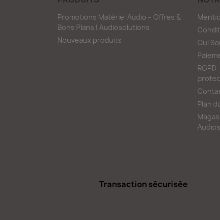
Promotions Matériel Audio – Offres &
Mentio
Bons Plans | Audiosolutions
Condit
Nouveaux produits
Qui S
Paieme
RGPD-L
protec
Conta
Plan d
Magasi
Audios
Transaction sécurisée