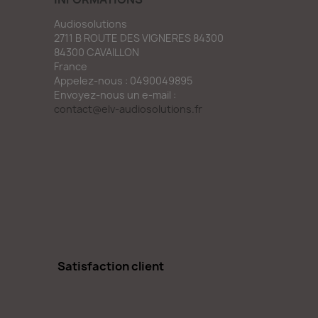
Audiosolutions
2711 B ROUTE DES VIGNERES 84300
84300 CAVAILLON
France
Appelez-nous :
0490049895
Envoyez-nous un e-mail :
contact@elv-audiosolutions.fr
Satisfaction client