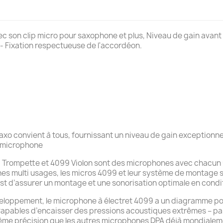
ec son clip micro pour saxophone et plus, Niveau de gain ava
r - Fixation respectueuse de l'accordéon.
axo convient à tous, fournissant un niveau de gain exceptionne
u microphone
Trompette et 4099 Violon sont des microphones avec chacun 
es multi usages, les micros 4099 et leur système de montage
st d’assurer un montage et une sonorisation optimale en conditi
eloppement, le microphone à électret 4099 a un diagramme pol
Capables d’encaisser des pressions acoustiques extrêmes – pa
même précision que les autres microphones DPA déjà mondialem