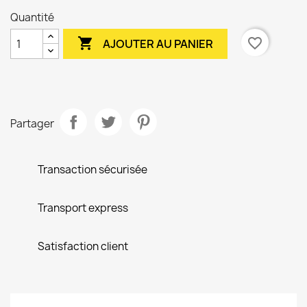
Quantité

favorite_border
AJOUTER AU PANIER
Partager
Transaction sécurisée
Transport express
Satisfaction client