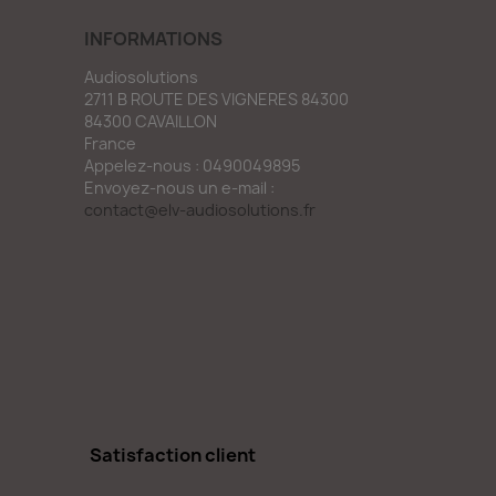
INFORMATIONS
Audiosolutions
2711 B ROUTE DES VIGNERES 84300
84300 CAVAILLON
France
Appelez-nous :
0490049895
Envoyez-nous un e-mail :
contact@elv-audiosolutions.fr
Satisfaction client