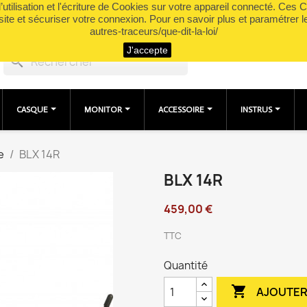
utilisation et l'écriture de Cookies sur votre appareil connecté. Ces Co
site et sécuriser votre connexion. Pour en savoir plus et paramétrer l
autres-traceurs/que-dit-la-loi/
J'accepte
search
CASQUE
MONITOR
ACCESSOIRE
INSTRUS
e
BLX 14R
BLX 14R
459,00 €
TTC
Quantité

AJOUTER