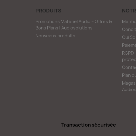
PRODUITS
NOTR
Promotions Matériel Audio – Offres &
Mentio
Bons Plans | Audiosolutions
Condit
Nouveaux produits
Qui S
Paieme
RGPD-L
protec
Conta
Plan d
Magasi
Audios
Transaction sécurisée