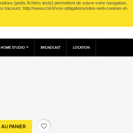
okies (petits fichiers texte) permettent de suivre votre navigation,
shopping_cart

Panier
(0)
Connexion
es traceurs: http://www.cnil.fr/vos-obligations/sites-web-cookies-et-
HOME STUDIO
BROADCAST
LOCATION
favorite_border
 AU PANIER