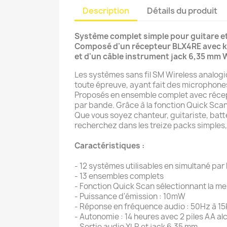
Description
Détails du produit
Système complet simple pour guitare e
Composé d'un récepteur BLX4RE avec kit
et d'un câble instrument jack 6,35 mm
Les systèmes sans fil SM Wireless analogi
toute épreuve, ayant fait des microphone
Proposés en ensemble complet avec récept
par bande. Grâce à la fonction Quick Scan, 
Que vous soyez chanteur, guitariste, batt
recherchez dans les treize packs simples
Caractéristiques :
- 12 systèmes utilisables en simultané pa
- 13 ensembles complets
- Fonction Quick Scan sélectionnant la me
- Puissance d'émission : 10mW
- Réponse en fréquence audio : 50Hz à 1
- Autonomie : 14 heures avec 2 piles AA al
- Sortie audio XLR et jack 6,35 mm