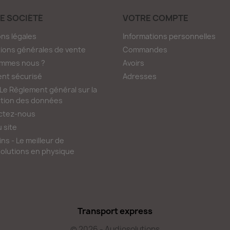
E SOCIÉTÉ
VOTRE COMPTE
ns légales
Informations personnelles
ions générales de vente
Commandes
ommes nous ?
Avoirs
nt sécurisé
Adresses
e Règlement général sur la
tion des données
ctez-nous
u site
ns - Le meilleur de
olutions en physique
Transport express
© 2026 - Audiosolutions