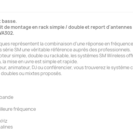
t basse.
 de montage en rack simple / double et report d'antennes 
 WA302.
ques représentent la combinaison d'une réponse en fréquence aud
s série SM une véritable référence auprès des professionnels.
eur simple, double ou rackable, les systèmes SM Wireless off
la mise en uvre est simple et rapide.
eur, animateur, DJ ou conférencier, vous trouverez le système c
, doubles ou mixtes proposés.
r bande
illeure fréquence
5kHz
calines