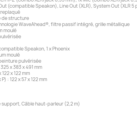
e Out (compatible Speakon), Line Out (XLR), System Out (XLR 5 
treplaqué
e de structure
hnologie WaveAhead®, filtre passif intégré, grille métallique
um moulé
 pulvérisée
compatible Speakon, 1 x Phoenix
ium moulé
peinture pulvérisée
: 325 x 383 x 491 mm
 x 122 x 122 mm
P) : 122 x 57 x 122 mm
e support, Câble haut-parleur (2,2 m)