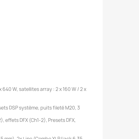
640 W, satellites array : 2 x 160 W / 2 x
ets DSP système, puits fileté M20, 3
), effets DFX (Ch1-2), Presets DFX,
35 mm), 2x Line (Combo XLR/jack 6,35