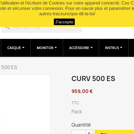
utilisation et l'écriture de Cookies sur votre appareil connecté. Ces Co
site et sécuriser votre connexion. Pour en savoir plus et paramétrer l
autres-traceurs/que-dit-la-loi/
J'accepte
search
CASQUE
MONITOR
ACCESSOIRE
INSTRUS
 500 ES
CURV 500 ES
959,00 €
TTC
Pack
Quantité