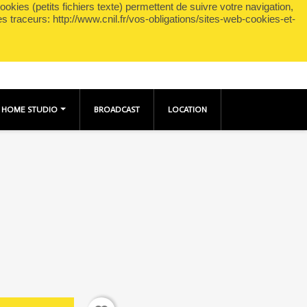
okies (petits fichiers texte) permettent de suivre votre navigation,
shopping_cart

Panier
(0)
Connexion
es traceurs: http://www.cnil.fr/vos-obligations/sites-web-cookies-et-
HOME STUDIO
BROADCAST
LOCATION