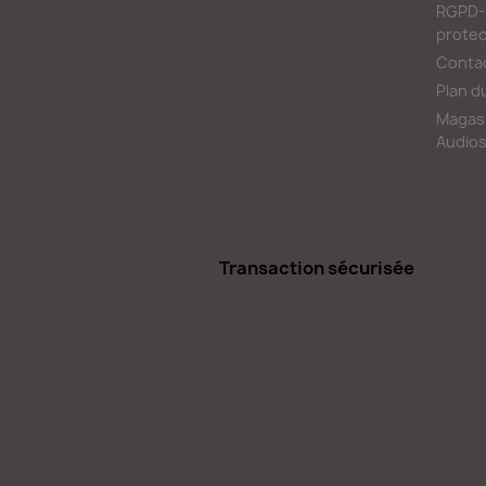
RGPD-L
protec
Conta
Plan d
Magasi
Audios
Transaction sécurisée