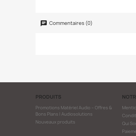
Commentaires (0)
PRODUITS
NOTR
Promotions Matériel Audio – Offres &
Mentio
Bons Plans | Audiosolutions
Condit
Nouveaux produits
Qui S
Paieme