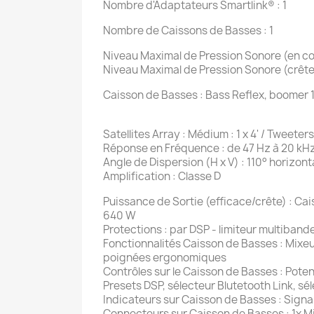
Nombre d'Adaptateurs Smartlink® : 1
Nombre de Caissons de Basses : 1
Niveau Maximal de Pression Sonore (en co
Niveau Maximal de Pression Sonore (crête)
Caisson de Basses : Bass Reflex, boomer 
Satellites Array : Médium : 1 x 4' / Tweete
Réponse en Fréquence : de 47 Hz à 20 kH
Angle de Dispersion (H x V) : 110° horizontal
Amplification : Classe D
Puissance de Sortie (efficace/crête) : Caiss
640 W
Protections : par DSP - limiteur multiband
Fonctionnalités Caisson de Basses : Mixeu
poignées ergonomiques
Contrôles sur le Caisson de Basses : Poten
Presets DSP, sélecteur Blutetooth Link, s
Indicateurs sur Caisson de Basses : Signal
Connecteurs sur Caisson de Basses : 1x M