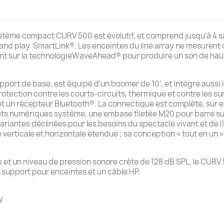
système compact CURV 500 est évolutif, et comprend jusqu'à 4 s
ug and play SmartLink®. Les enceintes du line array ne mesuren
uient sur la technologieWaveAhead® pour produire un son de hau
pport de base, est équipé d'un boomer de 10', et intègre aussi 
rotection contre les courts-circuits, thermique et contre les s
 et un récepteur Bluetooth®. La connectique est complète, su
s numériques système, une embase filetée M20 pour barre su
ariantes déclinées pour les besoins du spectacle vivant et de l'i
rticale et horizontale étendue ; sa conception « tout en un » 
et un niveau de pression sonore crête de 128 dB SPL, le CURV 
 support pour enceintes et un câble HP.
W