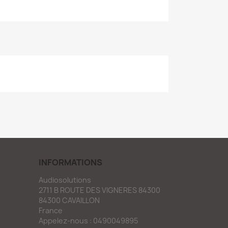
INFORMATIONS
Audiosolutions
2711 B ROUTE DES VIGNERES 84300
84300 CAVAILLON
France
Appelez-nous :
0490049895