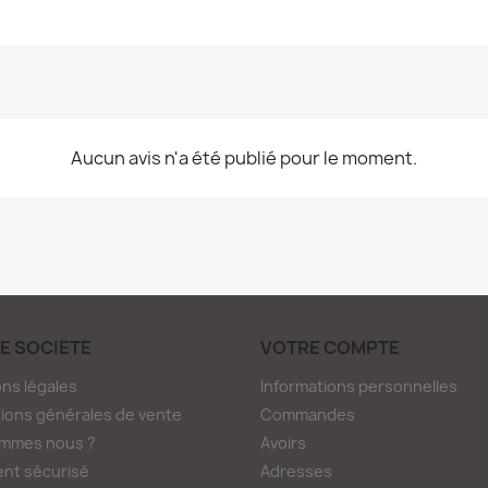
Aucun avis n'a été publié pour le moment.
E SOCIÉTÉ
VOTRE COMPTE
ns légales
Informations personnelles
ions générales de vente
Commandes
ommes nous ?
Avoirs
nt sécurisé
Adresses