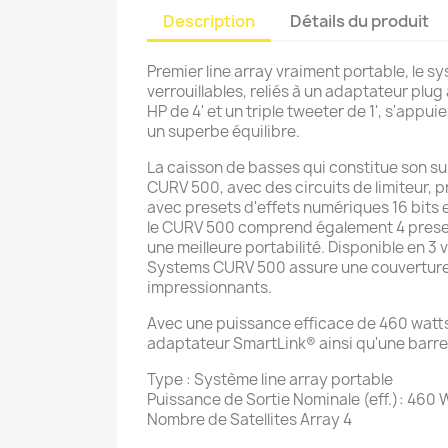
Description
Détails du produit
Premier line array vraiment portable, le 
verrouillables, reliés à un adaptateur pl
HP de 4' et un triple tweeter de 1', s'app
un superbe équilibre.
La caisson de basses qui constitue son su
CURV 500, avec des circuits de limiteur, p
avec presets d'effets numériques 16 bits
le CURV 500 comprend également 4 preset
une meilleure portabilité. Disponible en 3 v
Systems CURV 500 assure une couverture ve
impressionnants.
Avec une puissance efficace de 460 watts 
adaptateur SmartLink® ainsi qu'une barre
Type : Système line array portable
Puissance de Sortie Nominale (eff.): 460 
Nombre de Satellites Array 4