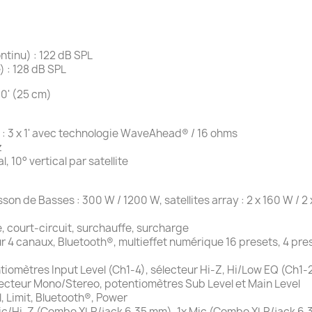
ntinu) : 122 dB SPL
 : 128 dB SPL
10' (25 cm)
rs : 3 x 1' avec technologie WaveAhead® / 16 ohms
z
, 10° vertical par satellite
on de Basses : 300 W / 1200 W, satellites array : 2 x 160 W / 2 x 
e, court-circuit, surchauffe, surcharge
r 4 canaux, Bluetooth®, multieffet numérique 16 presets, 4 pres
tiomètres Input Level (Ch1-4), sélecteur Hi-Z, Hi/Low EQ (Ch1-2
électeur Mono/Stereo, potentiomètres Sub Level et Main Level
, Limit, Bluetooth®, Power
ic/Hi-Z (Combo XLR/jack 6,35 mm), 1x Mic (Combo XLR/jack 6,