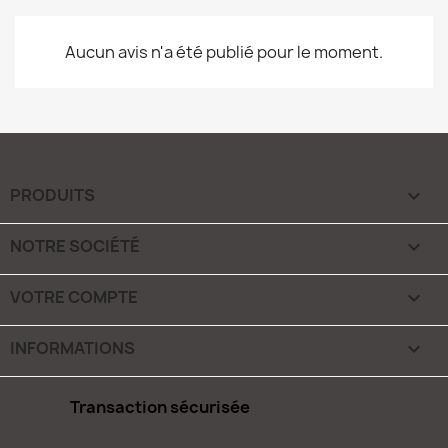
Aucun avis n'a été publié pour le moment.
PRODUITS

NOTRE SOCIÉTÉ

VOTRE COMPTE

INFORMATIONS
keyboard_arrow_down
Transaction sécurisée