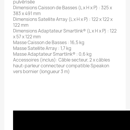
pulvérisée
Dimensions Caisson de Basses (L x H x P) : 325 x
383 x 491 mm
Dimensions Satellite Array (L x H x P) : 122 x 122 x
122 mm
Dimensions Adaptateur Smartlink® (L x H x P) : 122
x 57 x 122 mm
Masse Caisson de Basses : 16,5 kg
Masse Satellite Array : 1,7 kg
Masse Adaptateur Smartlink® : 0,6 kg
Accessoires (inclus): Câble secteur, 2 x câbles
haut-parleur connecteur compatible Speakon
vers bornier (longueur 3 m)