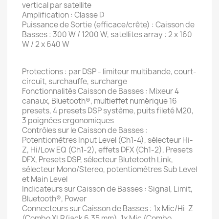
vertical par satellite
Amplification : Classe D
Puissance de Sortie (efficace/crête) : Caisson de
Basses : 300 W / 1200 W, satellites array : 2 x 160
W / 2 x 640 W
Protections : par DSP - limiteur multibande, court-
circuit, surchauffe, surcharge
Fonctionnalités Caisson de Basses : Mixeur 4
canaux, Bluetooth®, multieffet numérique 16
presets, 4 presets DSP système, puits fileté M20,
3 poignées ergonomiques
Contrôles sur le Caisson de Basses :
Potentiomètres Input Level (Ch1-4), sélecteur Hi-
Z, Hi/Low EQ (Ch1-2), effets DFX (Ch1-2), Presets
DFX, Presets DSP, sélecteur Blutetooth Link,
sélecteur Mono/Stereo, potentiomètres Sub Level
et Main Level
Indicateurs sur Caisson de Basses : Signal, Limit,
Bluetooth®, Power
Connecteurs sur Caisson de Basses : 1x Mic/Hi-Z
(Combo XLR/jack 6,35 mm), 1x Mic (Combo