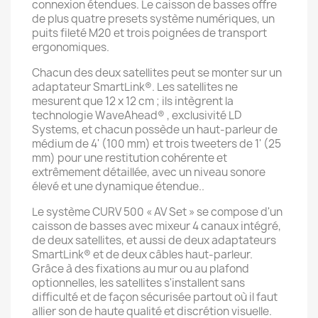
connexion étendues. Le caisson de basses offre
de plus quatre presets système numériques, un
puits fileté M20 et trois poignées de transport
ergonomiques.
Chacun des deux satellites peut se monter sur un
adaptateur SmartLink®. Les satellites ne
mesurent que 12 x 12 cm ; ils intègrent la
technologie WaveAhead® , exclusivité LD
Systems, et chacun possède un haut-parleur de
médium de 4' (100 mm) et trois tweeters de 1' (25
mm) pour une restitution cohérente et
extrêmement détaillée, avec un niveau sonore
élevé et une dynamique étendue..
Le système CURV 500 « AV Set » se compose d'un
caisson de basses avec mixeur 4 canaux intégré,
de deux satellites, et aussi de deux adaptateurs
SmartLink® et de deux câbles haut-parleur.
Grâce à des fixations au mur ou au plafond
optionnelles, les satellites s'installent sans
difficulté et de façon sécurisée partout où il faut
allier son de haute qualité et discrétion visuelle.