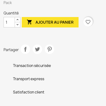
Pack
Quantité

favorite_border
AJOUTER AU PANIER
Partager
Transaction sécurisée
Transport express
Satisfaction client