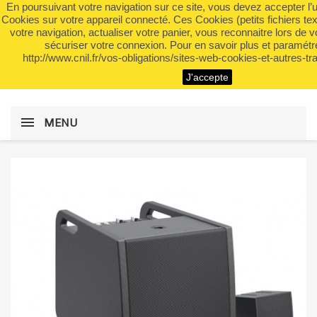
En poursuivant votre navigation sur ce site, vous devez accepter l’util
shopping_cart


(0)
Cookies sur votre appareil connecté. Ces Cookies (petits fichiers te
votre navigation, actualiser votre panier, vous reconnaitre lors de v
sécuriser votre connexion. Pour en savoir plus et paramétre
http://www.cnil.fr/vos-obligations/sites-web-cookies-et-autres-tra
search
J'accepte
MENU