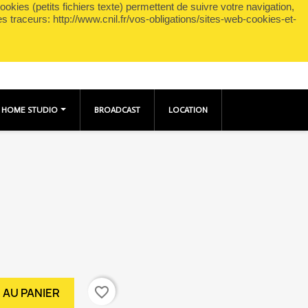
okies (petits fichiers texte) permettent de suivre votre navigation,
shopping_cart

Panier
(0)
Connexion
es traceurs: http://www.cnil.fr/vos-obligations/sites-web-cookies-et-
HOME STUDIO
BROADCAST
LOCATION
favorite_border
 AU PANIER