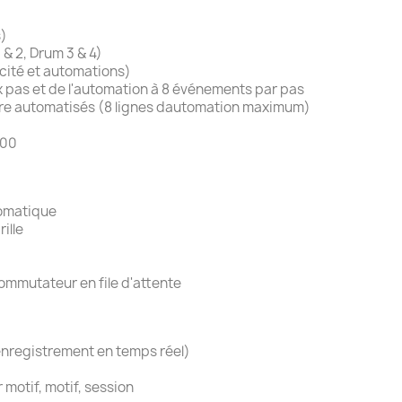
s)
 & 2, Drum 3 & 4)
cité et automations)
 pas et de l'automation à 8 événements par pas
tre automatisés (8 lignes dautomation maximum)
300
romatique
ille
mmutateur en file d'attente
enregistrement en temps réel)
motif, motif, session