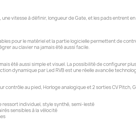
x, une vitesse à définir, longueur de Gate, et les pads entrent 
es pour le matériel et la partie logicielle permettent de cont
égrer au clavier na jamais été aussi facile.
is été aussi simple et visuel. La possibilité de configurer plusie
oaction dynamique par Led RVB est une réelle avancée technolo
our contrôle au pied, Horloge analogique et 2 sorties CV Pitch, 
e ressort individuel, style synthé, semi-lesté
rés sensibles à la vélocité
nes