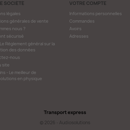
E SOCIÉTÉ
VOTRE COMPTE
ns légales
Informations personnelles
ions générales de vente
Commandes
ommes nous ?
Avoirs
nt sécurisé
Adresses
e Règlement général sur la
tion des données
ctez-nous
u site
ns - Le meilleur de
olutions en physique
Transport express
© 2026 - Audiosolutions