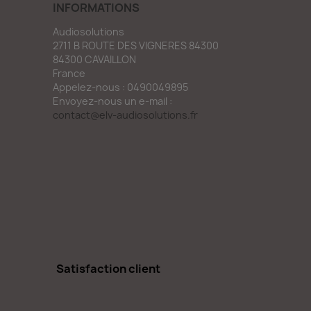
INFORMATIONS
Audiosolutions
2711 B ROUTE DES VIGNERES 84300
84300 CAVAILLON
France
Appelez-nous :
0490049895
Envoyez-nous un e-mail :
contact@elv-audiosolutions.fr
Satisfaction client