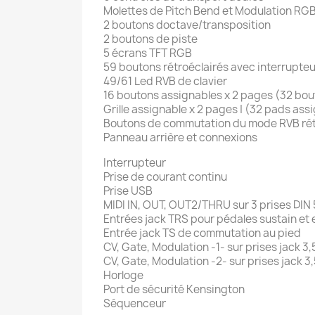
Molettes de Pitch Bend et Modulation RGB
2 boutons doctave/transposition
2 boutons de piste
5 écrans TFT RGB
59 boutons rétroéclairés avec interrupteu
49/61 Led RVB de clavier
16 boutons assignables x 2 pages (32 bo
Grille assignable x 2 pages | (32 pads ass
Boutons de commutation du mode RVB rétro
Panneau arrière et connexions
Interrupteur
Prise de courant continu
Prise USB
MIDI IN, OUT, OUT2/THRU sur 3 prises DIN
Entrées jack TRS pour pédales sustain et
Entrée jack TS de commutation au pied
CV, Gate, Modulation -1- sur prises jack 3
CV, Gate, Modulation -2- sur prises jack 
Horloge
Port de sécurité Kensington
Séquenceur