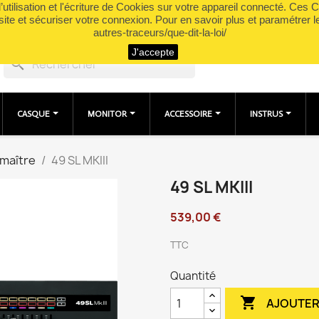
utilisation et l'écriture de Cookies sur votre appareil connecté. Ces Co
site et sécuriser votre connexion. Pour en savoir plus et paramétrer l
autres-traceurs/que-dit-la-loi/
J'accepte
search
CASQUE
MONITOR
ACCESSOIRE
INSTRUS
 maître
49 SL MKIII
49 SL MKIII
539,00 €
TTC
Quantité

AJOUTER