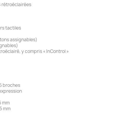
 rétroéclairées
rs tactiles
utons assignables)
ignables)
éclairé, y compris « InControl »
 5 broches
 expression
,5 mm
3,5 mm