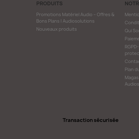
PRODUITS
NOTR
Promotions Matériel Audio – Offres &
Mentio
Bons Plans | Audiosolutions
Condit
Nouveaux produits
Qui S
Paieme
RGPD-L
protec
Conta
Plan d
Magasi
Audios
Transaction sécurisée