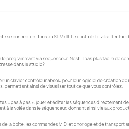
ate se connectent tous au SL MkIII. Le contrôle total seffectu
 en le programmant via séquenceur. Nest-il pas plus facile de cont
tresse dans le studio?
er un clavier contrôleur absolu pour leur logiciel de création d
 permettant ainsi de visualiser tout ce que vous contrôlez.
es « pas à pas », jouer et éditer les séquences directement depuis
 à la volée dans le séquenceur, donnant ainsi vie aux product
 de la boîte, les commandes MIDI et dhorloge et de transport 