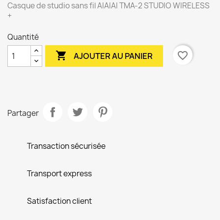
Casque de studio sans fil AIAIAI TMA-2 STUDIO WIRELESS
+
Quantité

favorite_border
AJOUTER AU PANIER
Partager
Transaction sécurisée
Transport express
Satisfaction client