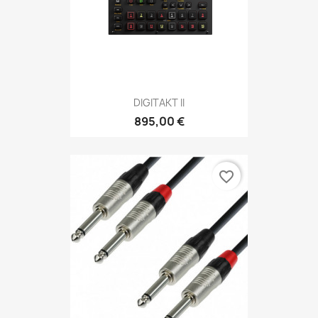
DIGITAKT II
895,00 €
favorite_border