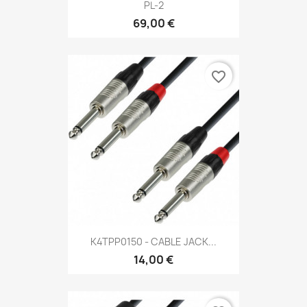
PL-2
69,00 €
favorite_border
K4TPP0150 - CABLE JACK...
14,00 €