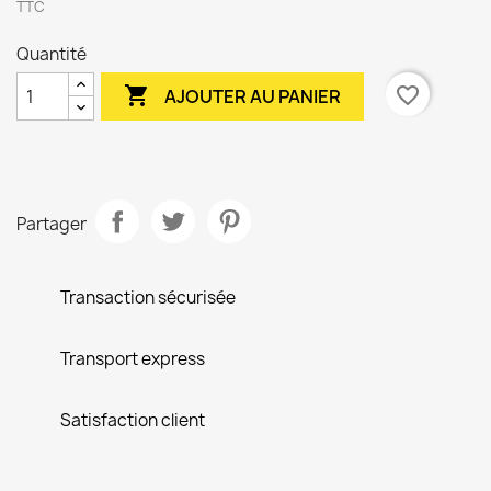
TTC
Quantité

favorite_border
AJOUTER AU PANIER
Partager
Transaction sécurisée
Transport express
Satisfaction client