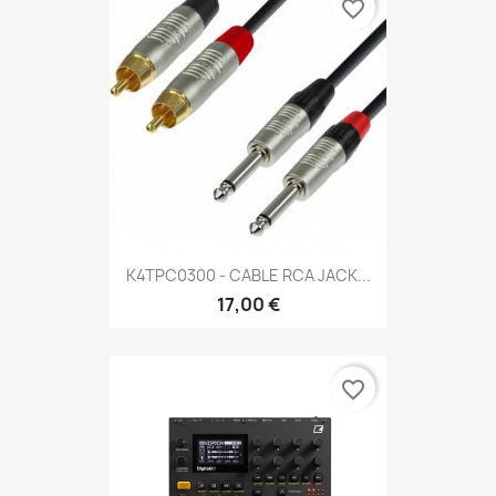
favorite_border
K4TPC0300 - CABLE RCA JACK...
17,00 €
favorite_border