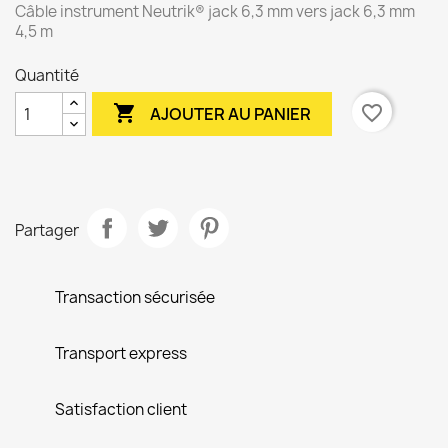
Câble instrument Neutrik® jack 6,3 mm vers jack 6,3 mm
4,5 m
Quantité

favorite_border
AJOUTER AU PANIER
Partager
Transaction sécurisée
Transport express
Satisfaction client