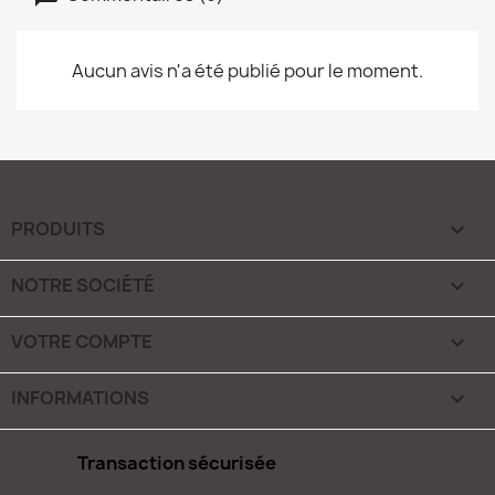
Aucun avis n'a été publié pour le moment.
PRODUITS

NOTRE SOCIÉTÉ

VOTRE COMPTE

INFORMATIONS
keyboard_arrow_down
Transaction sécurisée