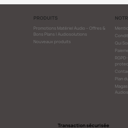
PRODUITS
NOTR
Promotions Matériel Audio – Offres &
Mentio
Bons Plans | Audiosolutions
Condit
Nouveaux produits
Qui S
Paieme
RGPD-L
protec
Conta
Plan d
Magasi
Audios
Transaction sécurisée