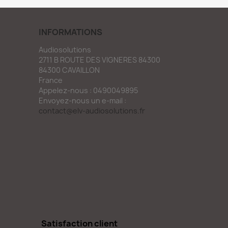
INFORMATIONS
Audiosolutions
2711 B ROUTE DES VIGNERES 84300
84300 CAVAILLON
France
Appelez-nous :
0490049895
Envoyez-nous un e-mail :
contact@elv-audiosolutions.fr
Satisfaction client