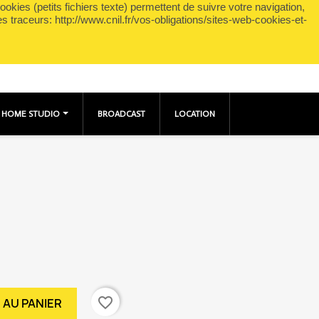
okies (petits fichiers texte) permettent de suivre votre navigation,
shopping_cart

Panier
(0)
Connexion
es traceurs: http://www.cnil.fr/vos-obligations/sites-web-cookies-et-
HOME STUDIO
BROADCAST
LOCATION
favorite_border
 AU PANIER