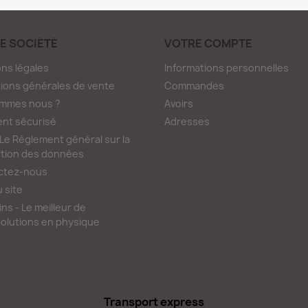
E SOCIÉTÉ
VOTRE COMPTE
ns légales
Informations personnelles
ions générales de vente
Commandes
ommes nous ?
Avoirs
nt sécurisé
Adresses
e Règlement général sur la
tion des données
ctez-nous
u site
ns - Le meilleur de
olutions en physique
Transport express