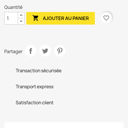
Quantité

favorite_border
AJOUTER AU PANIER
Partager
Transaction sécurisée
Transport express
Satisfaction client