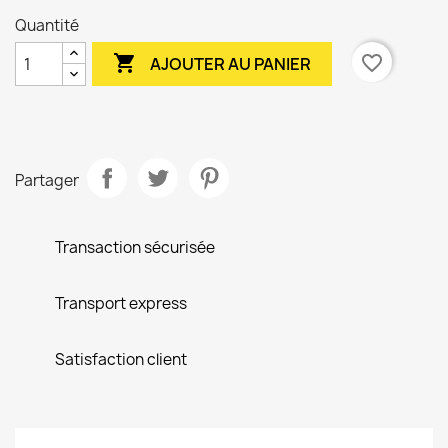
Quantité

favorite_border
AJOUTER AU PANIER
Partager
Transaction sécurisée
Transport express
Satisfaction client