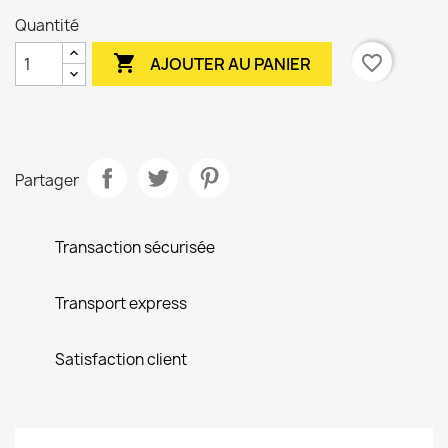
Quantité

favorite_border
AJOUTER AU PANIER
Partager
Transaction sécurisée
Transport express
Satisfaction client