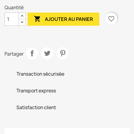
Quantité

favorite_border
AJOUTER AU PANIER
Partager
Transaction sécurisée
Transport express
Satisfaction client