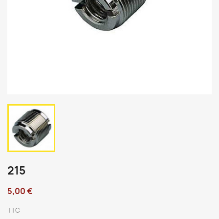
215
5,00 €
TTC