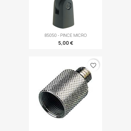
85050 - PINCE MICRO
5,00 €
favorite_border