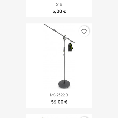
216
5,00 €
favorite_border
MS 2322 B
59,00 €