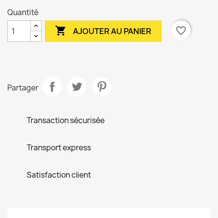
Quantité

favorite_border
AJOUTER AU PANIER
Partager
Transaction sécurisée
Transport express
Satisfaction client