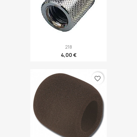
218
4,00 €
favorite_border