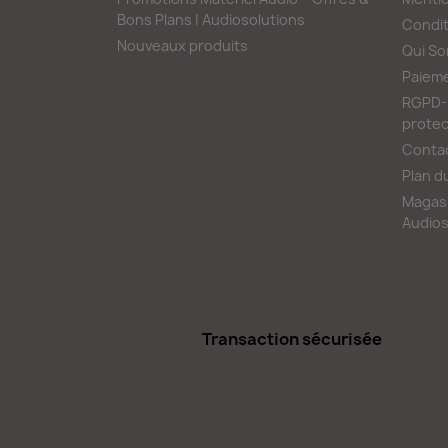
Bons Plans | Audiosolutions
Condit
Nouveaux produits
Qui S
Paieme
RGPD-L
protec
Conta
Plan d
Magasi
Audios
Transaction sécurisée