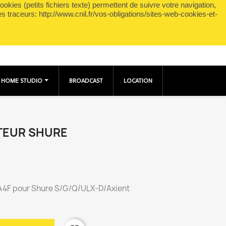
okies (petits fichiers texte) permettent de suivre votre navigation,
shopping_cart

Panier
(0)
Connexion
es traceurs: http://www.cnil.fr/vos-obligations/sites-web-cookies-et-
HOME STUDIO
BROADCAST
LOCATION
TEUR SHURE
TA4F pour Shure S/G/Q/ULX-D/Axient