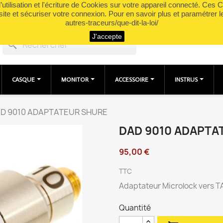
utilisation et l'écriture de Cookies sur votre appareil connecté. Ces Co
site et sécuriser votre connexion. Pour en savoir plus et paramétrer l
autres-traceurs/que-dit-la-loi/
J'accepte
search
CASQUE
MONITOR
ACCESSOIRE
INSTRUS
D 9010 ADAPTATEUR SHURE
DAD 9010 ADAPTA
95,00 €
TTC
Adaptateur Microlock vers 
Quantité