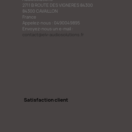
2711 B ROUTE DES VIGNERES 84300
84300 CAVAILLON
France
Appelez-nous :
0490049895
Envoyez-nous un e-mail :
contact@elv-audiosolutions.fr
Satisfaction client