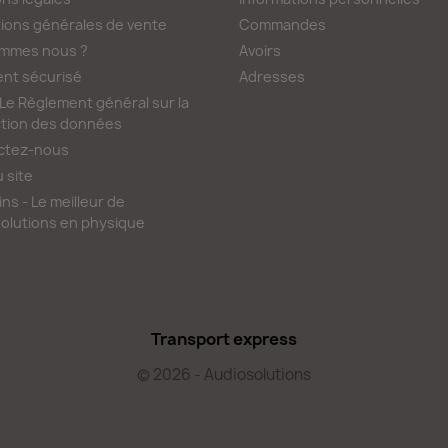
ions générales de vente
Commandes
ommes nous ?
Avoirs
nt sécurisé
Adresses
e Règlement général sur la
tion des données
ctez-nous
u site
ns - Le meilleur de
olutions en physique
Transport express
© 2026 - Audiosolutions