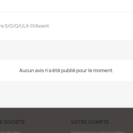
ure S/G/Q/ULX-D/Axient
Aucun avis n'a été publié pour le moment.
E SOCIÉTÉ
VOTRE COMPTE
ns légales
Informations personnelles